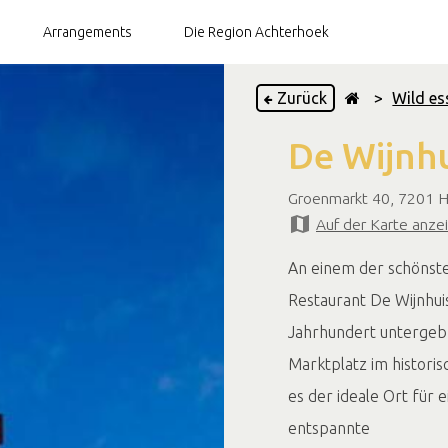
Arrangements
Die Region Achterhoek
Zurück
>
Wild es
De Wijnh
Brauereien
Teegärten
Groenmarkt 40, 7201 
Auf der Karte anze
Restaurants
An einem der schönste
Restaurant De Wijnhu
Jahrhundert untergebr
Marktplatz im historis
es der ideale Ort für 
entspannte