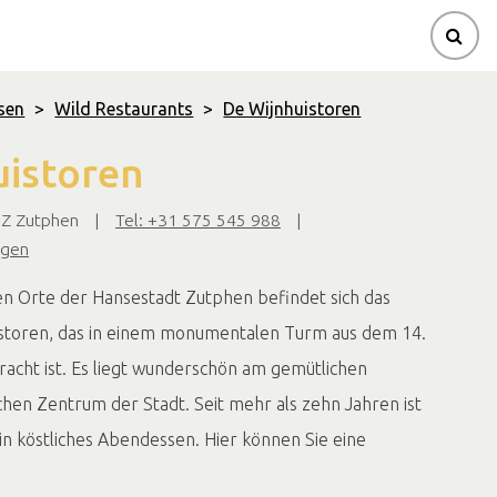
sen
>
Wild Restaurants
>
De Wijnhuistoren
uistoren
HZ Zutphen
|
Tel: +31 575 545 988
|
igen
n Orte der Hansestadt Zutphen befindet sich das
istoren, das in einem monumentalen Turm aus dem 14.
acht ist. Es liegt wunderschön am gemütlichen
chen Zentrum der Stadt. Seit mehr als zehn Jahren ist
ein köstliches Abendessen. Hier können Sie eine