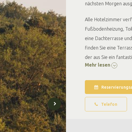
nächsten Morgen ausg
Alle Hotelzimmer verf
Fußbodenheizung, Toil
eine Dachterrasse und
finden Sie eine Terra
der aus Sie ein fanta
Mehr lesen
leckerem Essen, Geträ
auch der richtige Ort
Fahrradtour.
Reservierungs
Het Montferland verfüg
Telefon
Küchenteam eine kulin
Das Restaurant bietet 
Möglichkeit, sich von