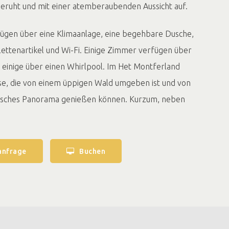
eruht und mit einer atemberaubenden Aussicht auf.
ügen über eine Klimaanlage, eine begehbare Dusche,
ettenartikel und Wi-Fi. Einige Zimmer verfügen über
 einige über einen Whirlpool. Im Het Montferland
sse, die von einem üppigen Wald umgeben ist und von
stisches Panorama genießen können. Kurzum, neben
nken und einer Übernachtung ist Het Montferland
 für einen schönen Spaziergang oder eine schöne
anfrage
Buchen
t über eine internationale Küche, in der das
arische Überraschung nach der anderen zubereitet.
köstliche À-la-carte-Gerichte, aber es gibt auch die
 einem Überraschungsmenü überraschen zu lassen. Das