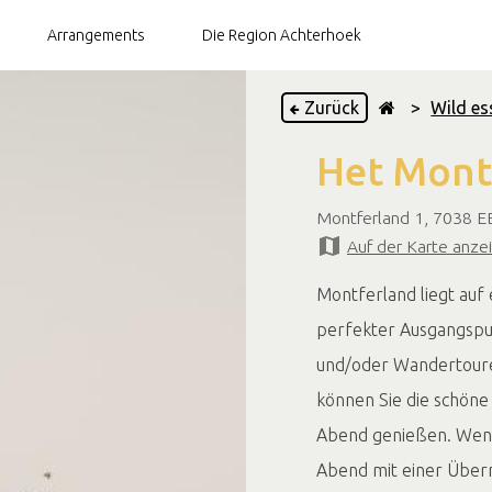
Arrangements
Die Region Achterhoek
Zurück
>
Wild es
Het Mont
Brauereien
Teegärten
Montferland 1, 7038 
Auf der Karte anze
Restaurants
Montferland liegt auf 
perfekter Ausgangspun
und/oder Wandertoure
können Sie die schöne
Abend genießen. Wenn
Abend mit einer Übern