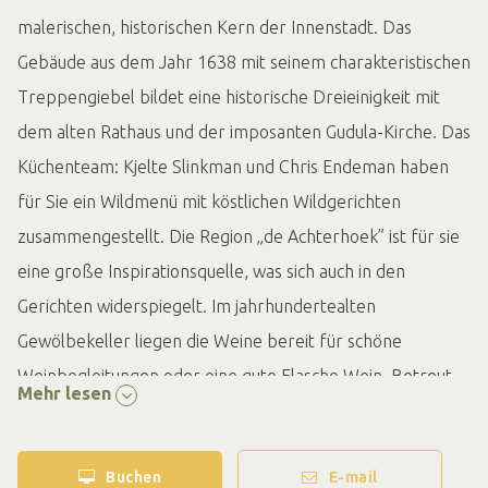
malerischen, historischen Kern der Innenstadt. Das
Gebäude aus dem Jahr 1638 mit seinem charakteristischen
Treppengiebel bildet eine historische Dreieinigkeit mit
dem alten Rathaus und der imposanten Gudula-Kirche. Das
Küchenteam: Kjelte Slinkman und Chris Endeman haben
für Sie ein Wildmenü mit köstlichen Wildgerichten
zusammengestellt. Die Region „de Achterhoek” ist für sie
eine große Inspirationsquelle, was sich auch in den
Gerichten widerspiegelt. Im jahrhundertealten
Gewölbekeller liegen die Weine bereit für schöne
Weinbegleitungen oder eine gute Flasche Wein. Betreut
Mehr lesen
von Maître Roy van Soest und Walter Pet.
Sind Sie auf der Suche nach einer schönen Unterkunft in
Buchen
E-mail