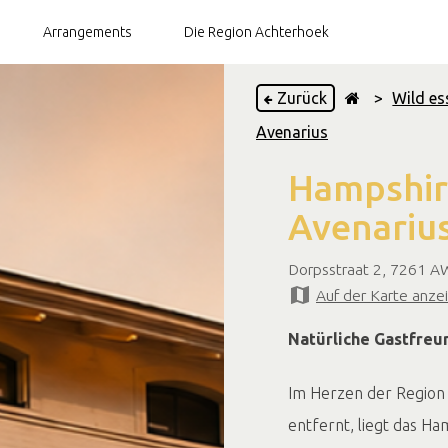
Arrangements
Die Region Achterhoek
Zurück
>
Wild es
Avenarius
Brauereien
Hampshir
Teegärten
Avenariu
Restaurants
Dorpsstraat 2, 7261 A
Auf der Karte anze
Natürliche Gastfreun
Im Herzen der Region 
entfernt, liegt das H