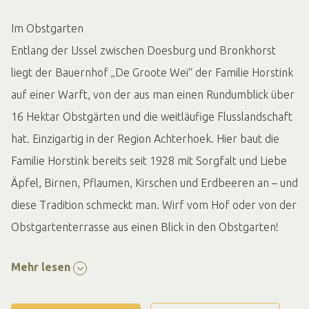
Im Obstgarten
Entlang der IJssel zwischen Doesburg und Bronkhorst
liegt der Bauernhof „De Groote Wei“ der Familie Horstink
auf einer Warft, von der aus man einen Rundumblick über
16 Hektar Obstgärten und die weitläufige Flusslandschaft
hat. Einzigartig in der Region Achterhoek. Hier baut die
Familie Horstink bereits seit 1928 mit Sorgfalt und Liebe
Äpfel, Birnen, Pflaumen, Kirschen und Erdbeeren an – und
diese Tradition schmeckt man. Wirf vom Hof oder von der
Obstgartenterrasse aus einen Blick in den Obstgarten!
Überraschender Hofladen
Mehr lesen
Das Obst aus dem eigenen Obstgarten wird im
stimmungsvollen Hofladen verkauft. Neben dem eigenen