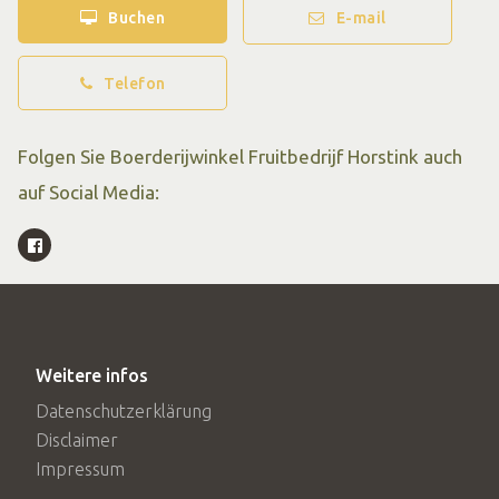
Buchen
E-mail
Obst findest du in dem geräumigen Laden ein großes
Sortiment an frischem Obst und Gemüse sowie die
Telefon
leckersten regionalen Produkte aus dem Achterhoek und
der Liemers-Region. Beispielsweise Bauernkäse von Kuh,
Folgen Sie Boerderijwinkel Fruitbedrijf Horstink auch
Ziege oder Schaf, frische Milchprodukte, Fleisch, Wein,
auf Social Media:
Bier, Kaffee, Tee, Mehl und Süßigkeiten. Die Apfelsäfte,
Cider und Marmeladen aus eigener Ernte sind natürlich
besonders beliebt.
Verkostungsraum & Terrasse Ciderij de Groote Wei
Weitere infos
In einem alten Kühlraum befindet sich die Ciderij de
Datenschutzerklärung
Groote Wei, der neueste Zweig des Obstbetriebs
Disclaimer
Horstink. Aus Äpfeln und Birnen aus eigener Ernte
Impressum
werden verschiedene Cider-Sorten hergestellt. Im