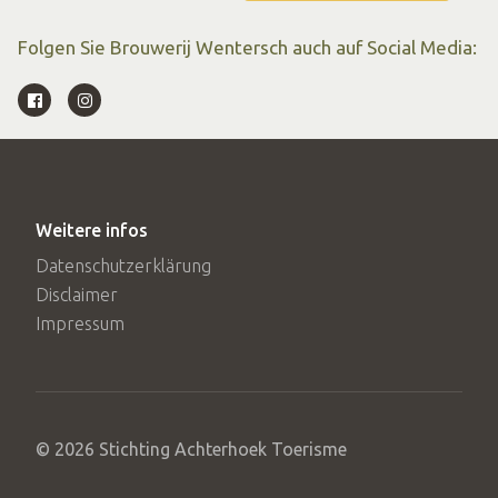
wo der Hopfen mit viel Liebe angebaut wird.
Folgen Sie Brouwerij Wentersch auch auf Social Media:
Die Liebe zum Dorf und zur Region steckt wirklich in dem
gebrauten Bier, und das schmeckt man!
Weitere infos
Datenschutzerklärung
Disclaimer
Impressum
© 2026 Stichting Achterhoek Toerisme