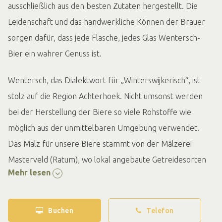
ausschließlich aus den besten Zutaten hergestellt. Die
Leidenschaft und das handwerkliche Können der Brauer
sorgen dafür, dass jede Flasche, jedes Glas Wentersch-
Bier ein wahrer Genuss ist.
Wentersch, das Dialektwort für „Winterswijkerisch“, ist
stolz auf die Region Achterhoek. Nicht umsonst werden
bei der Herstellung der Biere so viele Rohstoffe wie
möglich aus der unmittelbaren Umgebung verwendet.
Das Malz für unsere Biere stammt von der Mälzerei
Masterveld (Ratum), wo lokal angebaute Getreidesorten
Mehr lesen
(Gerste, Weizen, Hafer) zu einem der Hauptbestandteile
des Bieres gemälzt werden. Der Hopfen für unsere Biere
stammt unter anderem von Hogenelst Hop (Zieuwent),
Buchen
Telefon