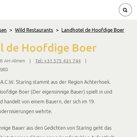
sen
>
Wild Restaurants
>
Landhotel de Hoofdige Boer
l de Hoofdige Boer
18 AH Almen
|
Tel: +31 575 431 744
|
igen
A.C.W. Staring stammt aus der Region Achterhoek.
oofdige Boer (Der eigensinnige Bauer) spielt in und
 handelt von einem Bauern, der sich im 19.
dernisierungen wehrte.
innige Bauer aus den Gedichten von Staring geht das