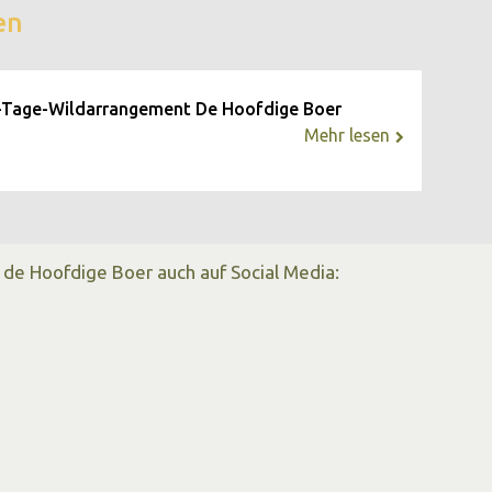
en
meinsam in unserem Hotel, wo für alles gesorgt ist!
-Tage-Wildarrangement De Hoofdige Boer
Mehr lesen
 de Hoofdige Boer auch auf Social Media: