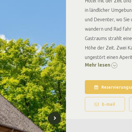
Hotel mit der Zeit un
in ländlicher Umgebun
und Deventer, wo Sie
wandern und Rad fahre
Gastraums strahlt eine
Höhe der Zeit. Zwei K
ungestört einen Aperit
Mehr lesen
eine große Auswahl an
die Küchenbrigade des
Wildart eine eigene Spe
Reservierungs
Genießen Sie in der W
E-mail
Nach einer Wanderung
Sie sich bei uns vor 
oder zwei Abende lan