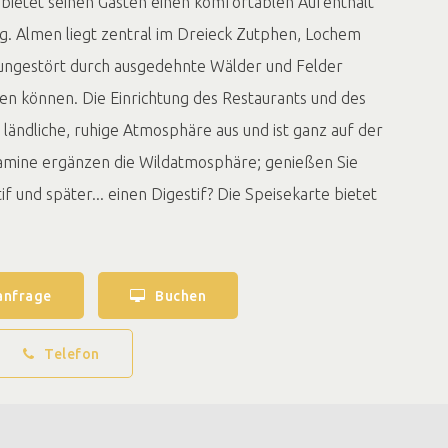
d bietet seinen Gästen einen komfortablen Aufenthalt
g. Almen liegt zentral im Dreieck Zutphen, Lochem
 ungestört durch ausgedehnte Wälder und Felder
n können. Die Einrichtung des Restaurants und des
 ländliche, ruhige Atmosphäre aus und ist ganz auf der
amine ergänzen die Wildatmosphäre; genießen Sie
if und später... einen Digestif? Die Speisekarte bietet
 Wildgerichten. Ob Hasen, Wildschweine oder Rehe,
 Landhotels De Hoofdige Boer macht aus jeder
zialität.
anfrage
Buchen
ildsaison unsere mehrtägigen Wildarrangements.
Telefon
 oder Radtour in der wunderschönen Natur können
dem rauen Herbstwetter schützen. Genießen Sie ein
g unsere Wildmenüs mit passenden Weinen.