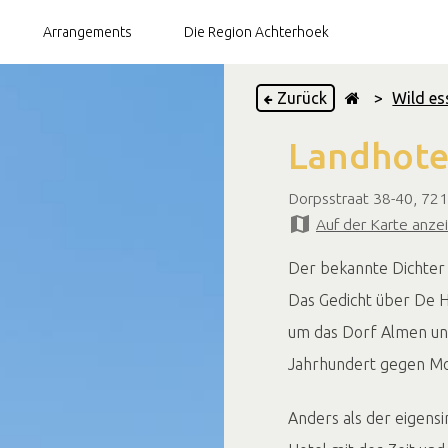
Arrangements
Die Region Achterhoek
Zurück
>
Wild es
Landhote
Brauereien
Teegärten
Dorpsstraat 38-40, 72
Auf der Karte anze
Restaurants
Der bekannte Dichter 
Das Gedicht über De H
um das Dorf Almen und
Jahrhundert gegen Mo
Anders als der eigens