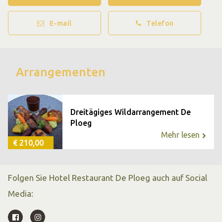
der Wildsaison im gemütlichen Varsseveld in der Region
Achterhoek und genießen Sie unsere köstlichen
E-mail
Telefon
Wildgerichte. Runden Sie Ihren Aufenthalt mit einem
unserer Wildarrangements inklusive Übernachtung ab.
Arrangementen
Dreitägiges Wildarrangement De
Ploeg
Mehr lesen
€ 210,00
Folgen Sie Hotel Restaurant De Ploeg auch auf Social
Media: