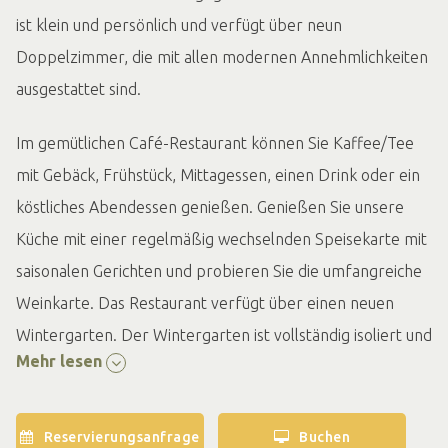
ist klein und persönlich und verfügt über neun
Doppelzimmer, die mit allen modernen Annehmlichkeiten
ausgestattet sind.
Im gemütlichen Café-Restaurant können Sie Kaffee/Tee
mit Gebäck, Frühstück, Mittagessen, einen Drink oder ein
köstliches Abendessen genießen. Genießen Sie unsere
Küche mit einer regelmäßig wechselnden Speisekarte mit
saisonalen Gerichten und probieren Sie die umfangreiche
Weinkarte. Das Restaurant verfügt über einen neuen
Wintergarten. Der Wintergarten ist vollständig isoliert und
Mehr lesen
mit Wärmelampen ausgestattet, damit Sie auch im
Frühling und Herbst das Gefühl von draußen genießen
können. Kommen Sie und genießen Sie die Atmosphäre
Reservierungsanfrage
Buchen