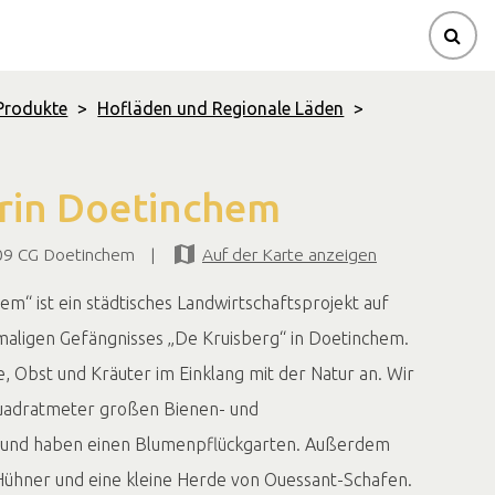
Produkte
>
Hofläden und Regionale Läden
>
rin Doetinchem
009 CG Doetinchem
|
Auf der Karte anzeigen
m“ ist ein städtisches Landwirtschaftsprojekt auf
aligen Gefängnisses „De Kruisberg“ in Doetinchem.
, Obst und Kräuter im Einklang mit der Natur an. Wir
uadratmeter großen Bienen- und
 und haben einen Blumenpflückgarten. Außerdem
ühner und eine kleine Herde von Ouessant-Schafen.