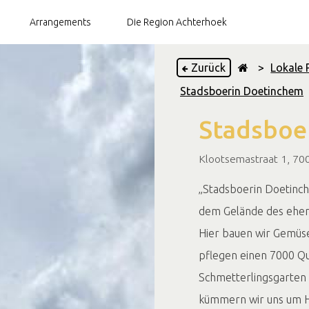
Arrangements
Die Region Achterhoek
Zurück
>
Lokale 
Stadsboerin Doetinchem
Brauereien
Stadsboe
Teegärten
Restaurants
Klootsemastraat 1, 7
„Stadsboerin Doetinche
dem Gelände des ehem
Hier bauen wir Gemüse
pflegen einen 7000 Q
Schmetterlingsgarten
kümmern wir uns um H