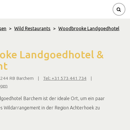
sen
>
Wild Restaurants
>
Woodbrooke Landgoedhotel
ke Landgoedhotel &
nt
7244 RB Barchem
|
Tel: +31 573 441 734
|
igen
oedhotel Barchem ist der ideale Ort, um ein paar
ves Wildarrangement in der Region Achterhoek zu